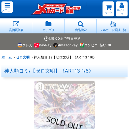
メニュー
マイペー
カート
ジ
高価買取表
カテゴリ
商品検索
メルカード通販一覧
朝9:00まで当日発送
クレカ
PayPay
AmazonPay
コンビニ
払いOK
ホーム
>
ゼロ文明
>
神人類ヨミ/【ゼロ文明】《ART13 1/6》
神人類ヨミ/【ゼロ文明】《ART13 1/6》