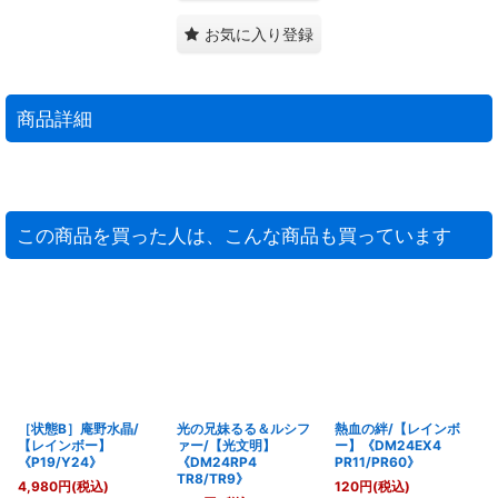
お気に入り登録
商品詳細
この商品を買った人は、こんな商品も買っています
［状態B］庵野水晶/
光の兄妹るる＆ルシフ
熱血の絆/【レインボ
【レインボー】
ァー/【光文明】
ー】《DM24EX4
《P19/Y24》
《DM24RP4
PR11/PR60》
TR8/TR9》
4,980
円
(税込)
120
円
(税込)