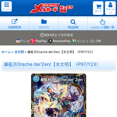
メニュー
マイペー
カート
ジ
高価買取表
カテゴリ
商品検索
メルカード通販一覧
朝9:00まで当日発送
クレカ
PayPay
AmazonPay
コンビニ
払いOK
ホーム
>
水文明
>
爆藍月Drache der’Zen/【水文明】《P97/Y23》
爆藍月Drache der’Zen/【水文明】《P97/Y23》