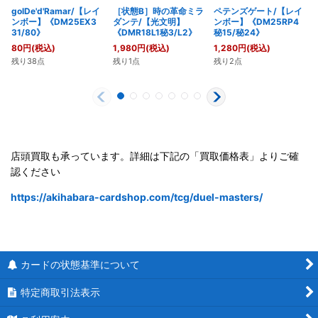
golDe'd'Ramar/【レイ
［状態B］時の革命ミラ
ペテンズゲート/【レイ
ンボー】《DM25EX3
ダンテ/【光文明】
ンボー】《DM25RP4
31/80》
《DMR18L1秘3/L2》
秘15/秘24》
80
円
(税込)
1,980
円
(税込)
1,280
円
(税込)
残り38点
残り1点
残り2点
店頭買取も承っています。詳細は下記の「買取価格表」よりご確
認ください
https://akihabara-cardshop.com/tcg/duel-masters/
カードの状態基準について
特定商取引法表示