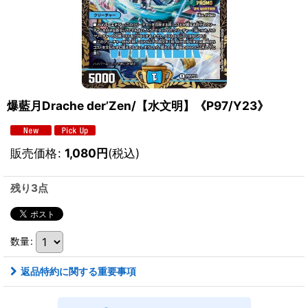
爆藍月Drache der’Zen/【水文明】《P97/Y23》
販売価格
:
1,080
円
(税込)
残り3点
数量
:
返品特約に関する重要事項