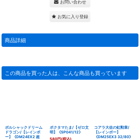
お問い合わせ
お気に入り登録
商品詳細
この商品を買った人は、こんな商品も買っています
ボルシャックドリーム
ポクタマたま/【ゼロ文
コアラ大佐の虹勲章/
ドラゴン/【レインボ
明】《SP041/12》
【レインボー】
ー】《DM24EX2 超
《DM25EX3 32/80》
580
円
(税込)