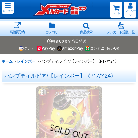
メニュー
マイペー
カート
ジ
高価買取表
カテゴリ
商品検索
メルカード通販一覧
朝9:00まで当日発送
クレカ
PayPay
AmazonPay
コンビニ
払いOK
ホーム
>
レインボー
>
ハンプティルピア/【レインボー】《P17/Y24》
ハンプティルピア/【レインボー】《P17/Y24》