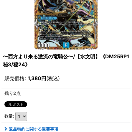
〜西方より来る激流の竜騎公〜/【水文明】《DM25RP1
秘3/秘24》
販売価格
:
1,380
円
(税込)
残り2点
数量
:
返品特約に関する重要事項