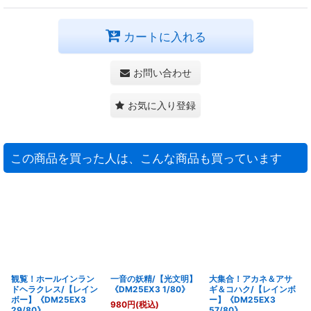
カートに入れる
お問い合わせ
お気に入り登録
この商品を買った人は、こんな商品も買っています
観覧！ホールインラン
一音の妖精/【光文明】
大集合！アカネ＆アサ
ドヘラクレス/【レイン
《DM25EX3 1/80》
ギ＆コハク/【レインボ
ボー】《DM25EX3
ー】《DM25EX3
980
円
(税込)
29/80》
57/80》