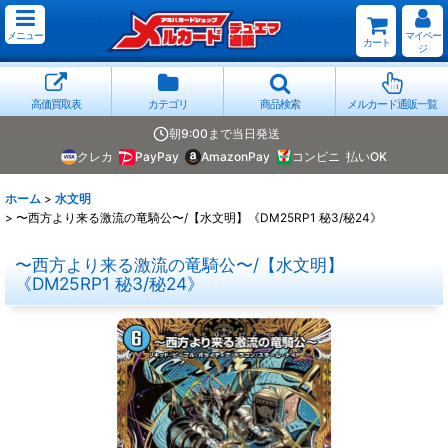
メニュー
マイペー
カート
ジ
高価買取表
カテゴリ
商品検索
メルカード通販一覧
朝9:00まで当日発送
クレカ
PayPay
AmazonPay
コンビニ
払いOK
ホーム
>
水文明
>
〜西方より来る激流の竜騎公〜/【水文明】《DM25RP1 秘3/秘24》
〜西方より来る激流の竜騎公〜/【水文明】
《DM25RP1 秘3/秘24》