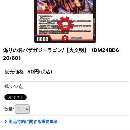
偽りの名バザガジーラゴン/【火文明】《DM24BD6
20/60》
販売価格
:
50
円
(税込)
残り47点
数量
:
返品特約に関する重要事項