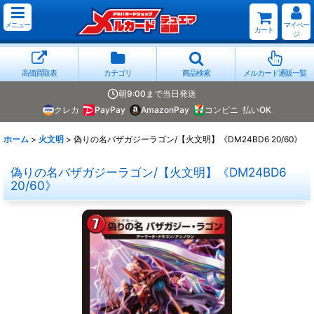
メニュー
マイペー
カート
ジ
高価買取表
カテゴリ
商品検索
メルカード通販一覧
朝9:00まで当日発送
クレカ
PayPay
AmazonPay
コンビニ
払いOK
ホーム
>
火文明
>
偽りの名バザガジーラゴン/【火文明】《DM24BD6 20/60》
偽りの名バザガジーラゴン/【火文明】《DM24BD6
20/60》