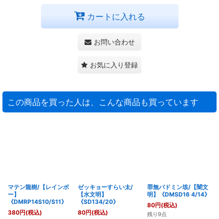
カートに入れる
お問い合わせ
お気に入り登録
この商品を買った人は、こんな商品も買っています
マテン龍樹/【レインボ
ゼッキョーすらい太/
罪無バドミン垓/【闇文
ー】
【水文明】
明】《DMSD16 4/14》
《DMRP14S10/S11》
《SD134/20》
80
円
(税込)
380
円
(税込)
80
円
(税込)
残り9点