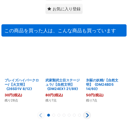
お気に入り登録
この商品を買った人は、こんな商品も買っています
ブレイズハイパークロ
武家類武士目ステージ
氷駆の妖精/【自然文
ー/【火文明】
ュラ/【自然文明】
明】《DM24BD5
《26SD1V 8/12》
《DM24EX1 21/89》
14/60》
30
円
(税込)
80
円
(税込)
50
円
(税込)
残り28点
残り7点
残り7点