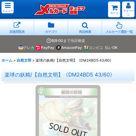
メニュー
マイペー
カート
ジ
高価買取表
カテゴリ
商品検索
メルカード通販一覧
朝9:00まで当日発送
クレカ
PayPay
AmazonPay
コンビニ
払いOK
ホーム
>
自然文明
>
楽球の妖精/【自然文明】《DM24BD5 43/60》
楽球の妖精/【自然文明】《DM24BD5 43/60》