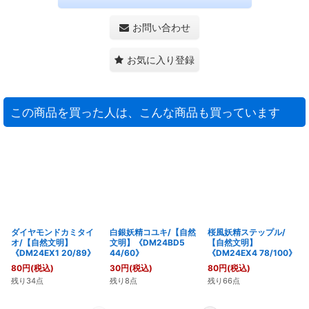
お問い合わせ
お気に入り登録
この商品を買った人は、こんな商品も買っています
ダイヤモンドカミタイ
白銀妖精コユキ/【自然
桜風妖精ステップル/
オ/【自然文明】
文明】《DM24BD5
【自然文明】
《DM24EX1 20/89》
44/60》
《DM24EX4 78/100》
80
円
(税込)
30
円
(税込)
80
円
(税込)
残り34点
残り8点
残り66点