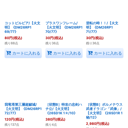
コットピルピア/【火文
プラスワンフレーム/
逆転の時！！/【火文
明】《DM26RP1
【火文明】《DM26RP1
明】《DM26RP1
69/77》
70/77》
71/77》
80
円
(税込)
30
円
(税込)
30
円
(税込)
残り88点
残り36点
残り36点
カートに入れる
カートに入れる
カートに入れる
我竜塔第三層超鯱城/
［状態B］特攻の忠剣ハ
［状態B］ボルメテウス
【火文明】《DM26RP1
チ公/【火文明】
武者ドラゴン「武偉」/
72/77》
《26SD1K 1☆/10》
【火文明】《26SD1R 1
秘/12》
120
円
(税込)
380
円
(税込)
2,980
円
(税込)
残り137点
残り4点