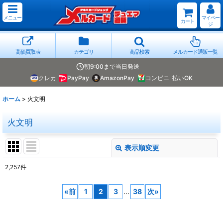
メニュー
マイペー
カート
ジ
高価買取表
カテゴリ
商品検索
メルカード通販一覧
朝9:00まで当日発送
クレカ
PayPay
AmazonPay
コンビニ
払いOK
ホーム
>
火文明
火文明
表示順変更
閉じる
2,257
件
表示数
:
«
前
1
2
3
...
38
次
»
並び順
: