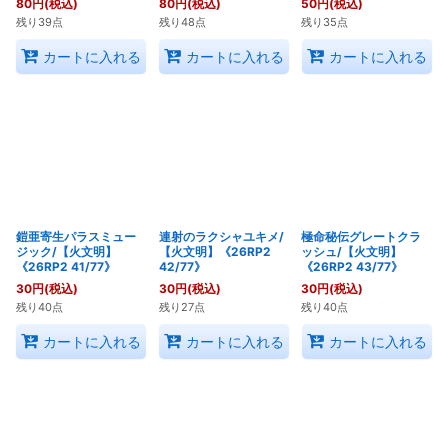
80
円
(税込)
80
円
(税込)
50
円
(税込)
残り39点
残り48点
残り35点
カートに入れる
カートに入れる
カートに入れる
鎧亜寄生パラスミュー
連射のラクシャユキメ/
極命秘伝グレートクラ
ジック/【火文明】
【火文明】《26RP2
ッシュ/【火文明】
《26RP2 41/77》
42/77》
《26RP2 43/77》
30
円
(税込)
30
円
(税込)
30
円
(税込)
残り40点
残り27点
残り40点
カートに入れる
カートに入れる
カートに入れる