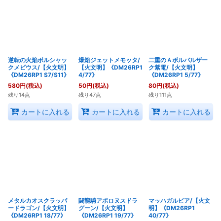
逆転の火焔ボルシャッ
爆焔ジェットメモッタ/
二重のＡボルバルザー
クメビウス/【火文明】
【火文明】《DM26RP1
ク紫電/【火文明】
《DM26RP1 S7/S11》
4/77》
《DM26RP1 5/77》
580
円
(税込)
50
円
(税込)
80
円
(税込)
残り14点
残り47点
残り111点
カートに入れる
カートに入れる
カートに入れる
メタルカオスクラッパ
闘龍騎アポロヌスドラ
マッハガルピア/【火文
ードラゴン/【火文明】
グーン/【火文明】
明】《DM26RP1
《DM26RP1 18/77》
《DM26RP1 19/77》
40/77》