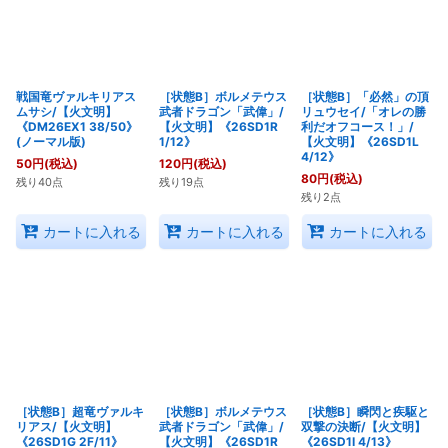
戦国竜ヴァルキリアス
［状態B］ボルメテウス
［状態B］「必然」の頂
ムサシ/【火文明】
武者ドラゴン「武偉」/
リュウセイ/「オレの勝
《DM26EX1 38/50》
【火文明】《26SD1R
利だオフコース！」/
(ノーマル版)
1/12》
【火文明】《26SD1L
4/12》
50
円
(税込)
120
円
(税込)
80
円
(税込)
残り40点
残り19点
残り2点
カートに入れる
カートに入れる
カートに入れる
［状態B］超竜ヴァルキ
［状態B］ボルメテウス
［状態B］瞬閃と疾駆と
リアス/【火文明】
武者ドラゴン「武偉」/
双撃の決断/【火文明】
《26SD1G 2F/11》
【火文明】《26SD1R
《26SD1I 4/13》