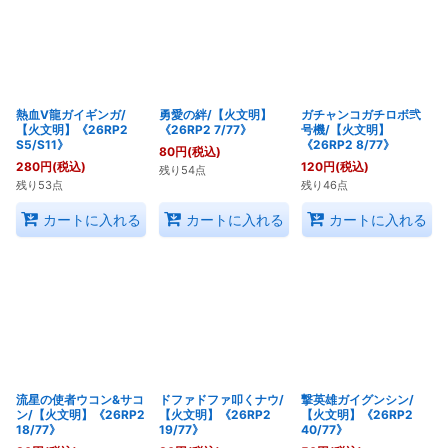
絞り込む
熱血V龍ガイギンガ/
勇愛の絆/【火文明】
ガチャンコガチロボ弐
【火文明】《26RP2
《26RP2 7/77》
号機/【火文明】
S5/S11》
《26RP2 8/77》
80
円
(税込)
280
円
(税込)
120
円
(税込)
残り54点
残り53点
残り46点
カートに入れる
カートに入れる
カートに入れる
流星の使者ウコン&サコ
ドファドファ叩くナウ/
撃英雄ガイグンシン/
ン/【火文明】《26RP2
【火文明】《26RP2
【火文明】《26RP2
18/77》
19/77》
40/77》