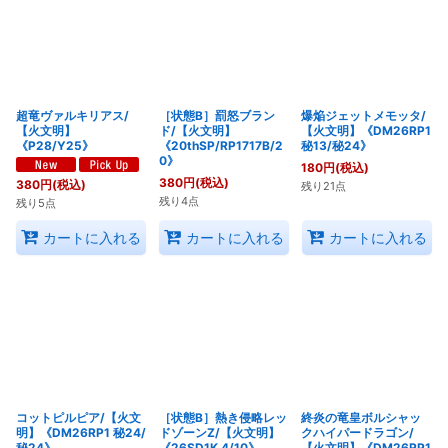
超竜ヴァルキリアス/
［状態B］罰怒ブラン
爆焔ジェットメモッタ/
【火文明】
ド/【火文明】
【火文明】《DM26RP1
《P28/Y25》
《20thSP/RP1717B/2
秘13/秘24》
0》
180
円
(税込)
380
円
(税込)
380
円
(税込)
残り21点
残り4点
残り5点
カートに入れる
カートに入れる
カートに入れる
コットピルピア/【火文
［状態B］熱き侵略レッ
終炎の竜皇ボルシャッ
明】《DM26RP1 秘24/
ドゾーンZ/【火文明】
クハイパードラゴン/
秘24》
《26SD1K 4/10》
【火文明】《DM26RP1