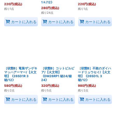
1☆/12》
220
円
(税込)
220
円
(税込)
280
円
(税込)
残り1点
残り1点
残り24点
カートに入れる
カートに入れる
カートに入れる
［状態B］竜装ザンゲキ
［状態B］コットピルピ
［状態B］不敗のダイハ
マッハアーマー/【火文
ア/【火文明】
ードリュウセイ/【火文
明】《26SD1R 3
《DM26RP1 秘24/秘
明】《26SD1L 3
秘/12》
24》
秘/12》
580
円
(税込)
320
円
(税込)
980
円
(税込)
残り2点
残り5点
残り2点
カートに入れる
カートに入れる
カートに入れる