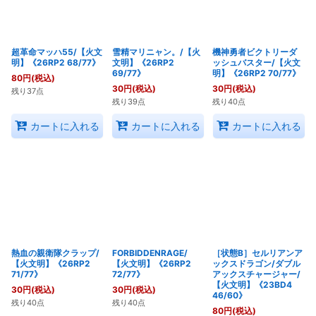
超革命マッハ55/【火文
雪精マリニャン。/【火
機神勇者ビクトリーダ
明】《26RP2 68/77》
文明】《26RP2
ッシュバスター/【火文
69/77》
明】《26RP2 70/77》
80
円
(税込)
30
円
(税込)
30
円
(税込)
残り37点
残り39点
残り40点
カートに入れる
カートに入れる
カートに入れる
熱血の親衛隊クラップ/
FORBIDDENRAGE/
［状態B］セルリアンア
【火文明】《26RP2
【火文明】《26RP2
ックスドラゴン/ダブル
71/77》
72/77》
アックスチャージャー/
【火文明】《23BD4
30
円
(税込)
30
円
(税込)
46/60》
残り40点
残り40点
80
円
(税込)