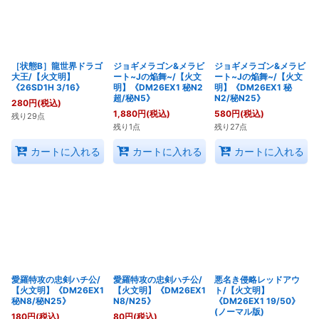
［状態B］龍世界ドラゴ
ジョギメラゴン&メラビ
ジョギメラゴン&メラビ
大王/【火文明】
ート~Jの焔舞~/【火文
ート~Jの焔舞~/【火文
《26SD1H 3/16》
明】《DM26EX1 秘N2
明】《DM26EX1 秘
超/秘N5》
N2/秘N25》
280
円
(税込)
1,880
円
(税込)
580
円
(税込)
残り29点
残り1点
残り27点
カートに入れる
カートに入れる
カートに入れる
愛羅特攻の忠剣ハチ公/
愛羅特攻の忠剣ハチ公/
悪名き侵略レッドアウ
【火文明】《DM26EX1
【火文明】《DM26EX1
ト/【火文明】
秘N8/秘N25》
N8/N25》
《DM26EX1 19/50》
(ノーマル版)
180
円
(税込)
80
円
(税込)