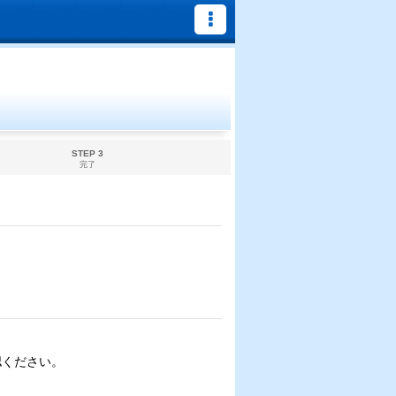
STEP 3
完了
認ください。