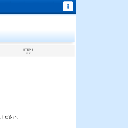
STEP 3
完了
認ください。