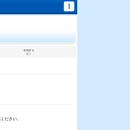
STEP 3
完了
認ください。